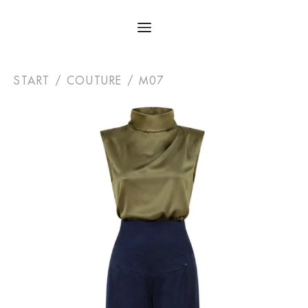
START
/
COUTURE
/ M07