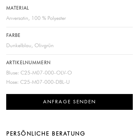
MATERIAL
Anversatin, 100 % Polyester
FARBE
Dunkelblau, Olivgrün
ARTIKELNUMMERN
Bluse: C25-M07-000-OLV-O
Hose: C25-M07-000-DBL-U
ANFRAGE SENDEN
PERSÖNLICHE BERATUNG