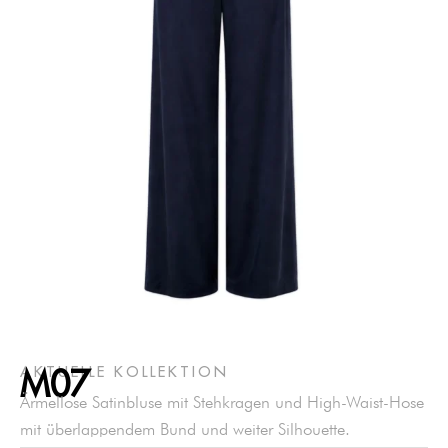
AKTUELLE KOLLEKTION
M07
Ärmellose Satinbluse mit Stehkragen und High-Waist-Hose
mit überlappendem Bund und weiter Silhouette.