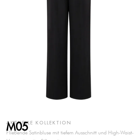
AKTUELLE KOLLEKTION
M05
Fließende Satinbluse mit tiefem Ausschnitt und High-Waist-