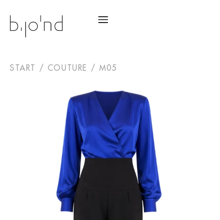
START
/
COUTURE
/ M05