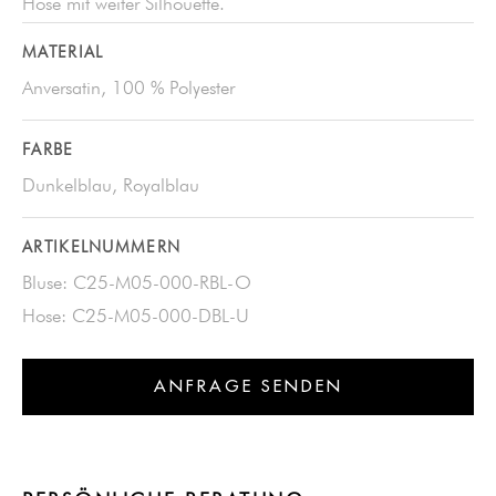
Hose mit weiter Silhouette.
MATERIAL
Anversatin, 100 % Polyester
FARBE
Dunkelblau, Royalblau
ARTIKELNUMMERN
Bluse: C25-M05-000-RBL-O
Hose: C25-M05-000-DBL-U
ANFRAGE SENDEN