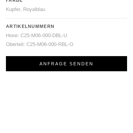
FARBE
Kupfer, Royalblau
ARTIKELNUMMERN
Hose: C25-M06-000-DBL-U
Oberteil: C25-M06-000-RBL-O
ANFRAGE SENDEN