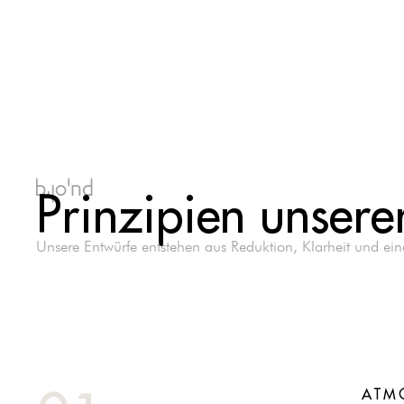
bjond
Prinzipien unsere
Unsere Entwürfe entstehen aus Reduktion, Klarheit und ei
ATM