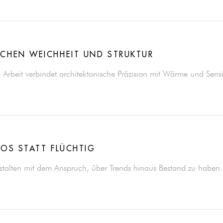
CHEN WEICHHEIT UND STRUKTUR
 Arbeit verbindet architektonische Präzision mit Wärme und Sensib
LOS STATT FLÜCHTIG
stalten mit dem Anspruch, über Trends hinaus Bestand zu haben.