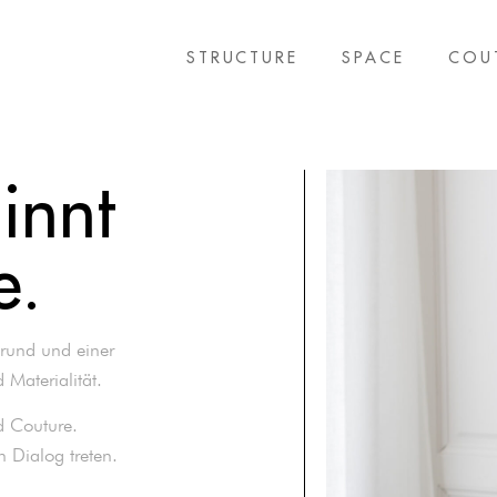
STRUCTURE
SPACE
COU
innt
e.
grund und einer
Materialität.
nd Couture.
 Dialog treten.