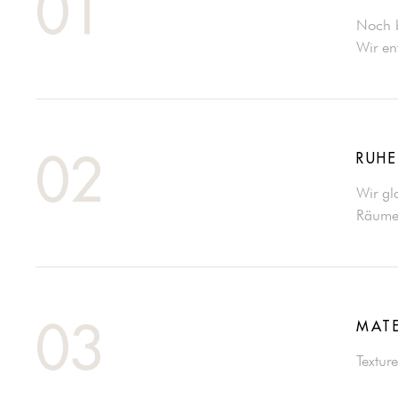
01
Noch b
Wir en
RUHE
02
Wir gl
Räume 
MATE
03
Textur