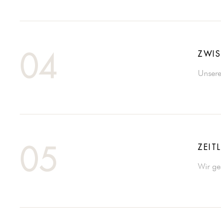
ZWIS
04
Unsere
ZEIT
05
Wir ge