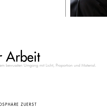
r Arbeit
nem bewussten Umgang mit Licht, Proportion und Material.
OSPHÄRE ZUERST