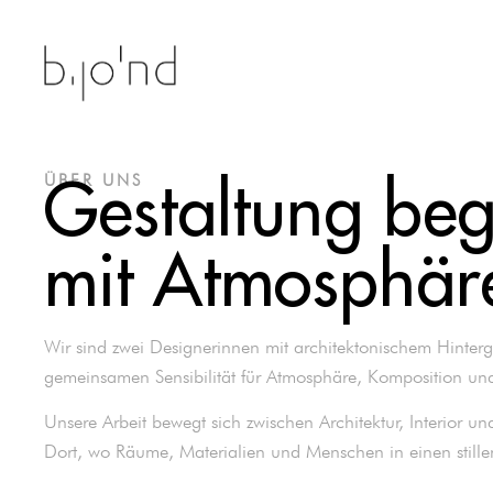
ÜBER UNS
Gestaltung beg
mit Atmosphär
Wir sind zwei Designerinnen mit architektonischem Hinter
gemeinsamen Sensibilität für Atmosphäre, Komposition und 
Unsere Arbeit bewegt sich zwischen Architektur, Interior u
Dort, wo Räume, Materialien und Menschen in einen stillen