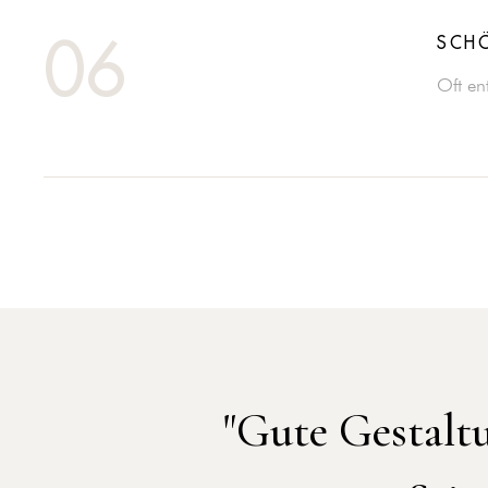
SCHÖ
06
Oft en
"Gute Gestaltu