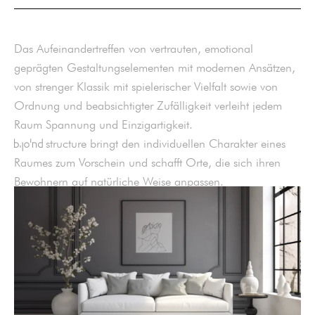
Das Aufeinandertreffen von vertrauten, emotional
geprägten Gestaltungselementen mit modernen Ansätzen,
von strenger Klassik mit spielerischer Vielfalt sowie von
Ordnung und beabsichtigter Zufälligkeit verleiht jedem
Raum Spannung und Einzigartigkeit.
structure bringt den individuellen Charakter eines
bjond
Raumes zum Vorschein und schafft Orte, die sich ihren
Bewohnern auf natürliche Weise anpassen.