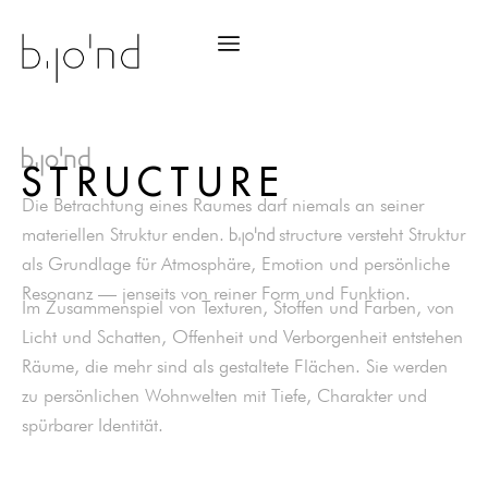
bjond
STRUCTURE
Die Betrachtung eines Raumes darf niemals an seiner
materiellen Struktur enden.
structure versteht Struktur
bjond
als Grundlage für Atmosphäre, Emotion und persönliche
Resonanz — jenseits von reiner Form und Funktion.
Im Zusammenspiel von Texturen, Stoffen und Farben, von
Licht und Schatten, Offenheit und Verborgenheit entstehen
Räume, die mehr sind als gestaltete Flächen. Sie werden
zu persönlichen Wohnwelten mit Tiefe, Charakter und
spürbarer Identität.