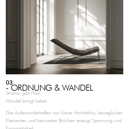
03
- ORDNUNG & WANDEL
Struktur gibt Halt.
Wandel bringt Leben.
Das Aufeinandertreffen von klarer Architektur, beweglichen
Elementen und bewussten Brüchen erzeugt Spannung und
Einzigartigkeit.