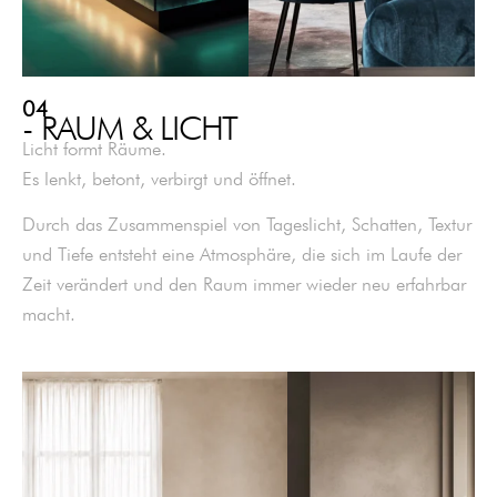
04
- RAUM & LICHT
Licht formt Räume.
Es lenkt, betont, verbirgt und öffnet.
Durch das Zusammenspiel von Tageslicht, Schatten, Textur
und Tiefe entsteht eine Atmosphäre, die sich im Laufe der
Zeit verändert und den Raum immer wieder neu erfahrbar
macht.