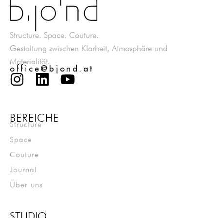
Structure. Space. Couture.
Gestaltung zwischen Klarheit, Atmosphäre und
Materialität.
office@bjond.at
BEREICHE
Structure
Space
Couture
Journal
Über uns
STUDIO